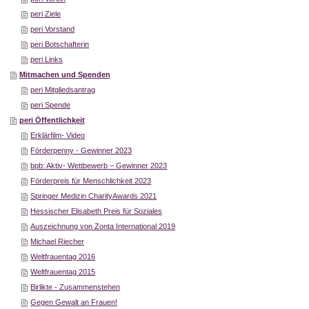
peri Ziele
peri Vorstand
peri Botschafterin
peri Links
Mitmachen und Spenden
peri Mitgliedsantrag
peri Spende
peri Öffentlichkeit
Erklärfilm- Video
Förderpenny - Gewinner 2023
bpb: Aktiv- Wettbewerb – Gewinner 2023
Förderpreis für Menschlichkeit 2023
Springer Medizin CharityAwards 2021
Hessischer Elisabeth Preis für Soziales
Auszeichnung von Zonta International 2019
Michael Riecher
Weltfrauentag 2016
Weltfrauentag 2015
Birlikte - Zusammenstehen
Gegen Gewalt an Frauen!