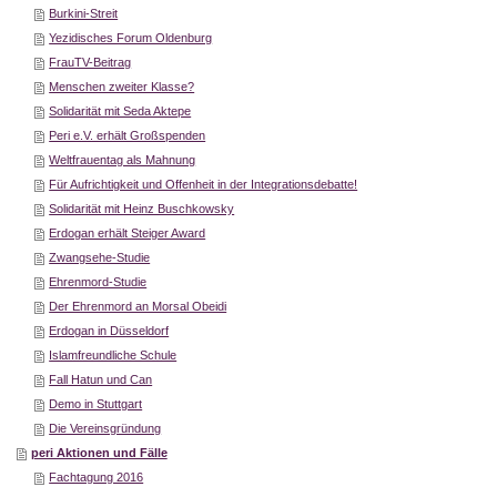
Burkini-Streit
Yezidisches Forum Oldenburg
FrauTV-Beitrag
Menschen zweiter Klasse?
Solidarität mit Seda Aktepe
Peri e.V. erhält Großspenden
Weltfrauentag als Mahnung
Für Aufrichtigkeit und Offenheit in der Integrationsdebatte!
Solidarität mit Heinz Buschkowsky
Erdogan erhält Steiger Award
Zwangsehe-Studie
Ehrenmord-Studie
Der Ehrenmord an Morsal Obeidi
Erdogan in Düsseldorf
Islamfreundliche Schule
Fall Hatun und Can
Demo in Stuttgart
Die Vereinsgründung
peri Aktionen und Fälle
Fachtagung 2016