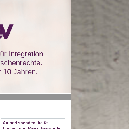
für Integration
schenrechte.
r 10 Jahren.
An peri spenden, heißt
Freiheit und Menschenwürde