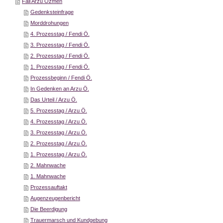
Fall Arzu Özmen
Gedenksteinfrage
Morddrohungen
4. Prozesstag / Fendi Ö.
3. Prozesstag / Fendi Ö.
2. Prozesstag / Fendi Ö.
1. Prozesstag / Fendi Ö.
Prozessbeginn / Fendi Ö.
In Gedenken an Arzu Ö.
Das Urteil / Arzu Ö.
5. Prozesstag / Arzu Ö.
4. Prozesstag / Arzu Ö.
3. Prozesstag / Arzu Ö.
2. Prozesstag / Arzu Ö.
1. Prozesstag / Arzu Ö.
2. Mahnwache
1. Mahnwache
Prozessauftakt
Augenzeugenbericht
Die Beerdigung
Trauermarsch und Kundgebung