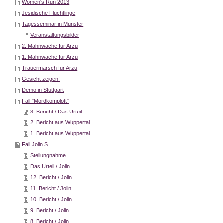
Women's Run 2013
Jesidische Flüchtlinge
Tagesseminar in Münster
Veranstaltungsbilder
2. Mahnwache für Arzu
1. Mahnwache für Arzu
Trauermarsch für Arzu
Gesicht zeigen!
Demo in Stuttgart
Fall "Mordkomplott"
3. Bericht / Das Urteil
2. Bericht aus Wuppertal
1. Bericht aus Wuppertal
Fall Jolin S.
Stellungnahme
Das Urteil / Jolin
12. Bericht / Jolin
11. Bericht / Jolin
10. Bericht / Jolin
9. Bericht / Jolin
8. Bericht / Jolin