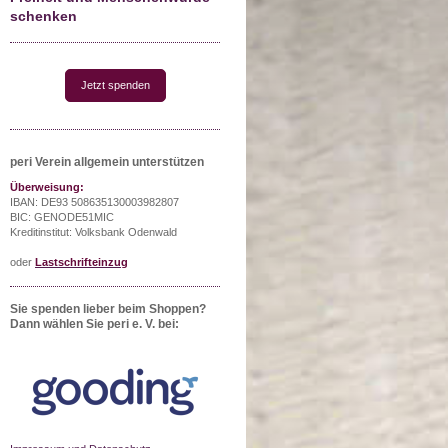
schenken
Jetzt spenden
peri Verein allgemein unterstützen
Überweisung:
IBAN: DE93 508635130003982807
BIC: GENODE51MIC
Kreditinstitut: Volksbank Odenwald
oder
Lastschrifteinzug
Sie spenden lieber beim Shoppen?
Dann wählen Sie peri e. V. bei: