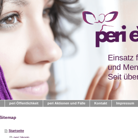
Einsatz 
und Men
Seit übe
n
peri Öffentlichkeit
peri Aktionen und Fälle
Kontakt
Impressum
Sitemap
Startseite
peri Verein