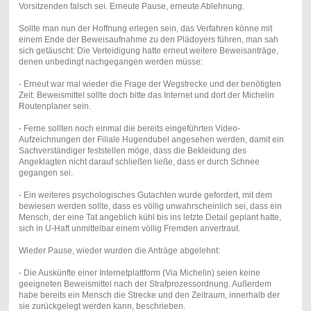
Vorsitzenden falsch sei. Erneute Pause, erneute Ablehnung.
Sollte man nun der Hoffnung erlegen sein, das Verfahren könne mit
einem Ende der Beweisaufnahme zu den Plädoyers führen, man sah
sich getäuscht: Die Verteidigung hatte erneut weitere Beweisanträge,
denen unbedingt nachgegangen werden müsse:
- Erneut war mal wieder die Frage der Wegstrecke und der benötigten
Zeit: Beweismittel sollte doch bitte das Internet und dort der Michelin
Routenplaner sein.
- Ferne sollten noch einmal die bereits eingeführten Video-
Aufzeichnungen der Filiale Hugendubel angesehen werden, damit ein
Sachverständiger feststellen möge, dass die Bekleidung des
Angeklagten nicht darauf schließen ließe, dass er durch Schnee
gegangen sei.
- Ein weiteres psychologisches Gutachten wurde gefordert, mit dem
bewiesen werden sollte, dass es völlig unwahrscheinlich sei, dass ein
Mensch, der eine Tat angeblich kühl bis ins letzte Detail geplant hatte,
sich in U-Haft unmittelbar einem völlig Fremden anvertraut.
Wieder Pause, wieder wurden die Anträge abgelehnt:
- Die Auskünfte einer Internetplattform (Via Michelin) seien keine
geeigneten Beweismittel nach der Strafprozessordnung. Außerdem
habe bereits ein Mensch die Strecke und den Zeitraum, innerhalb der
sie zurückgelegt werden kann, beschrieben.