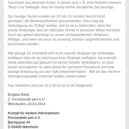
Zuschauer aus diversen Foren, in denen sich z. B. eine Nutzerin namens
"Mary-Lou" beklagte, dass ihr Handy immer die falsche Zeit anzeige.
Der heutige Termin endete um 19 Uhr. Es ist dem Gericht nicht
gelungen, die Beweisaufnahme abzuschließen. Dies mag die
Verteidigung als "Erfolg" werten, und es ist zu befürchten, dass der
zweite Verteidiger sich am nächsten Termin in ähnlicher Weise hervortut.
Auch das gehört allerdings zu einem rechtsstaatlichen Verfahren:
Anträge, und seien sie noch so unsinnig, müssen angehört werden und
beschieden werden.
Wie gesagt: Es erschließt sich nicht, welche Strategie die Verteidiger
verfolgen oder ob sie überhaupt eine Strategie verfolgen. Isa scherzte
heute jedenfalls gut gelaunt mit seinen beiden Verteidigern, so dass
davon auszugehen ist, dass diese ihn auf einen Freispruch und eine
baldige Entlassung aus der Haft vorbereitet haben. Wie sie das mit ihrer
Verzögerungstaktik erreichen wollen, bleibt unklar.
Das Verfahren wird am 10.3.2014 um 9 Uhr fortgesetzt.
Brigitta Biehl
2. Vorsitzende peri e.V.
Wiesbaden, 24.02.2014
Kontakt für weitere Informationen:
Pressestelle peri e.V.
Bachgasse 44
D-69469 Weinheim