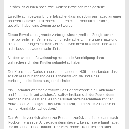
Tatsächlich wurden noch zwei weitere Beweisanträge gestellt:
Es sollte zum Beweis für die Tatsache, dass sich Jolin am Tattag an einer
anderen Haltestelle mit einem anderen Mann, vermutlich Ramin,
getroffen habe, eine Zeugin gehört werden.
Dieser Beweisantrag wurde zurückgewiesen, weil die Zeugin schon bei
ihrer polizeilichen Vernehmung nur schwache Erinnerungen hatte und
diese Erinnerungen mit dem Zeitablauf von mehr als einem Jahr wohl
nicht besser geworden sein dürfte.
Mit dem weiteren Beweisantrag meinte die Verteidigung dann
wahrscheinlich, den Knüller gelandet zu haben:
Der Kronzeuge Dariush habe einem anderen Häftling gestanden, dass
er sich alles nur anhand des Haftbefehls von Isa und eines
Verteidigerschreibens ausgedacht habe.
Als Zuschauer war man erstaunt: Das Gericht wahrte die Contenance
und fragte nach, auf welches Anwaltsschreiben sich der Zeuge denn
bezogen habe, dass er alles so detailliert hätte beschreiben können.
Antwort der Verteidiger: "Das weiß ich nicht, da muss ich zu Hause in
meiner Handakte nachgucken."
Das Gericht zog sich wieder zur Beratung zurück und fragte dann nach
Rückkehr, wann der Angeklagte denn diese Erkenntnisse erlangt habe.
"So im Januar, Ende Januar". Der Vorsitzende: "Kann ich den Brief