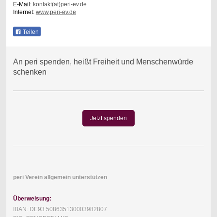
E-Mail:
kontakt(at)peri-ev.de
Internet:
www.peri-ev.de
Teilen
An peri spenden, heißt Freiheit und Menschenwürde
schenken
Jetzt spenden
peri Verein allgemein unterstützen
Überweisung:
IBAN: DE93 508635130003982807