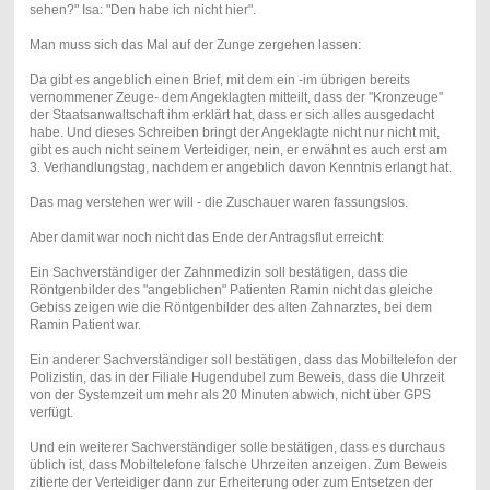
sehen?" Isa: "Den habe ich nicht hier".
Man muss sich das Mal auf der Zunge zergehen lassen:
Da gibt es angeblich einen Brief, mit dem ein -im übrigen bereits
vernommener Zeuge- dem Angeklagten mitteilt, dass der "Kronzeuge"
der Staatsanwaltschaft ihm erklärt hat, dass er sich alles ausgedacht
habe. Und dieses Schreiben bringt der Angeklagte nicht nur nicht mit,
gibt es auch nicht seinem Verteidiger, nein, er erwähnt es auch erst am
3. Verhandlungstag, nachdem er angeblich davon Kenntnis erlangt hat.
Das mag verstehen wer will - die Zuschauer waren fassungslos.
Aber damit war noch nicht das Ende der Antragsflut erreicht:
Ein Sachverständiger der Zahnmedizin soll bestätigen, dass die
Röntgenbilder des "angeblichen" Patienten Ramin nicht das gleiche
Gebiss zeigen wie die Röntgenbilder des alten Zahnarztes, bei dem
Ramin Patient war.
Ein anderer Sachverständiger soll bestätigen, dass das Mobiltelefon der
Polizistin, das in der Filiale Hugendubel zum Beweis, dass die Uhrzeit
von der Systemzeit um mehr als 20 Minuten abwich, nicht über GPS
verfügt.
Und ein weiterer Sachverständiger solle bestätigen, dass es durchaus
üblich ist, dass Mobiltelefone falsche Uhrzeiten anzeigen. Zum Beweis
zitierte der Verteidiger dann zur Erheiterung oder zum Entsetzen der