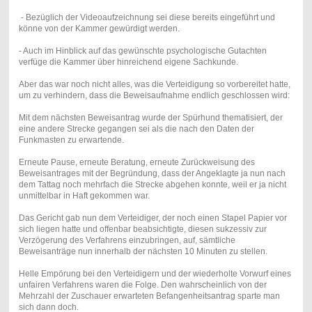
- Bezüglich der Videoaufzeichnung sei diese bereits eingeführt und
könne von der Kammer gewürdigt werden.
- Auch im Hinblick auf das gewünschte psychologische Gutachten
verfüge die Kammer über hinreichend eigene Sachkunde.
Aber das war noch nicht alles, was die Verteidigung so vorbereitet hatte,
um zu verhindern, dass die Beweisaufnahme endlich geschlossen wird:
Mit dem nächsten Beweisantrag wurde der Spürhund thematisiert, der
eine andere Strecke gegangen sei als die nach den Daten der
Funkmasten zu erwartende.
Erneute Pause, erneute Beratung, erneute Zurückweisung des
Beweisantrages mit der Begründung, dass der Angeklagte ja nun nach
dem Tattag noch mehrfach die Strecke abgehen konnte, weil er ja nicht
unmittelbar in Haft gekommen war.
Das Gericht gab nun dem Verteidiger, der noch einen Stapel Papier vor
sich liegen hatte und offenbar beabsichtigte, diesen sukzessiv zur
Verzögerung des Verfahrens einzubringen, auf, sämtliche
Beweisanträge nun innerhalb der nächsten 10 Minuten zu stellen.
Helle Empörung bei den Verteidigern und der wiederholte Vorwurf eines
unfairen Verfahrens waren die Folge. Den wahrscheinlich von der
Mehrzahl der Zuschauer erwarteten Befangenheitsantrag sparte man
sich dann doch.