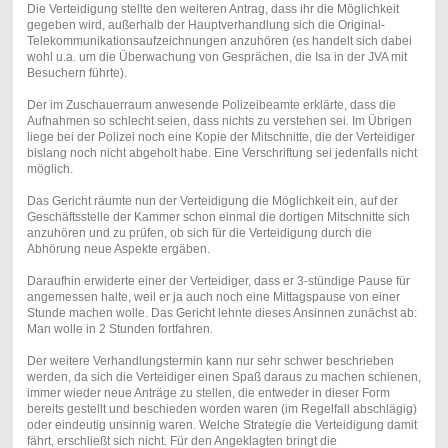
Die Verteidigung stellte den weiteren Antrag, dass ihr die Möglichkeit
gegeben wird, außerhalb der Hauptverhandlung sich die Original-
Telekommunikationsaufzeichnungen anzuhören (es handelt sich dabei
wohl u.a. um die Überwachung von Gesprächen, die Isa in der JVA mit
Besuchern führte).
Der im Zuschauerraum anwesende Polizeibeamte erklärte, dass die
Aufnahmen so schlecht seien, dass nichts zu verstehen sei. Im Übrigen
liege bei der Polizei noch eine Kopie der Mitschnitte, die der Verteidiger
bislang noch nicht abgeholt habe. Eine Verschriftung sei jedenfalls nicht
möglich.
Das Gericht räumte nun der Verteidigung die Möglichkeit ein, auf der
Geschäftsstelle der Kammer schon einmal die dortigen Mitschnitte sich
anzuhören und zu prüfen, ob sich für die Verteidigung durch die
Abhörung neue Aspekte ergäben.
Daraufhin erwiderte einer der Verteidiger, dass er 3-stündige Pause für
angemessen halte, weil er ja auch noch eine Mittagspause von einer
Stunde machen wolle. Das Gericht lehnte dieses Ansinnen zunächst ab:
Man wolle in 2 Stunden fortfahren.
Der weitere Verhandlungstermin kann nur sehr schwer beschrieben
werden, da sich die Verteidiger einen Spaß daraus zu machen schienen,
immer wieder neue Anträge zu stellen, die entweder in dieser Form
bereits gestellt und beschieden worden waren (im Regelfall abschlägig)
oder eindeutig unsinnig waren. Welche Strategie die Verteidigung damit
fährt, erschließt sich nicht. Für den Angeklagten bringt die