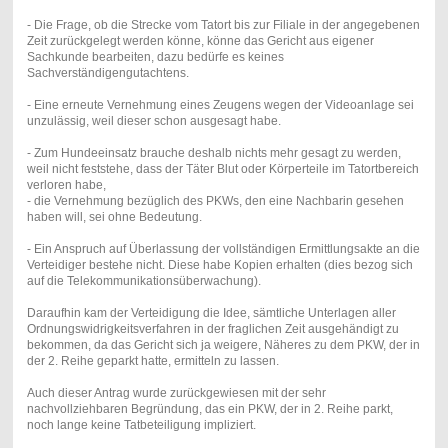
- Die Frage, ob die Strecke vom Tatort bis zur Filiale in der angegebenen
Zeit zurückgelegt werden könne, könne das Gericht aus eigener
Sachkunde bearbeiten, dazu bedürfe es keines
Sachverständigengutachtens.
- Eine erneute Vernehmung eines Zeugens wegen der Videoanlage sei
unzulässig, weil dieser schon ausgesagt habe.
- Zum Hundeeinsatz brauche deshalb nichts mehr gesagt zu werden,
weil nicht feststehe, dass der Täter Blut oder Körperteile im Tatortbereich
verloren habe,
- die Vernehmung bezüglich des PKWs, den eine Nachbarin gesehen
haben will, sei ohne Bedeutung.
- Ein Anspruch auf Überlassung der vollständigen Ermittlungsakte an die
Verteidiger bestehe nicht. Diese habe Kopien erhalten (dies bezog sich
auf die Telekommunikationsüberwachung).
Daraufhin kam der Verteidigung die Idee, sämtliche Unterlagen aller
Ordnungswidrigkeitsverfahren in der fraglichen Zeit ausgehändigt zu
bekommen, da das Gericht sich ja weigere, Näheres zu dem PKW, der in
der 2. Reihe geparkt hatte, ermitteln zu lassen.
Auch dieser Antrag wurde zurückgewiesen mit der sehr
nachvollziehbaren Begründung, das ein PKW, der in 2. Reihe parkt,
noch lange keine Tatbeteiligung impliziert.