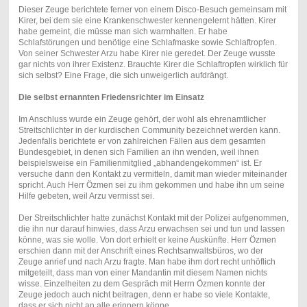
Dieser Zeuge berichtete ferner von einem Disco-Besuch gemeinsam mit
Kirer, bei dem sie eine Krankenschwester kennengelernt hätten. Kirer
habe gemeint, die müsse man sich warmhalten. Er habe
Schlafstörungen und benötige eine Schlafmaske sowie Schlaftropfen.
Von seiner Schwester Arzu habe Kirer nie geredet. Der Zeuge wusste
gar nichts von ihrer Existenz. Brauchte Kirer die Schlaftropfen wirklich für
sich selbst? Eine Frage, die sich unweigerlich aufdrängt.
Die selbst ernannten Friedensrichter im Einsatz
Im Anschluss wurde ein Zeuge gehört, der wohl als ehrenamtlicher
Streitschlichter in der kurdischen Community bezeichnet werden kann.
Jedenfalls berichtete er von zahlreichen Fällen aus dem gesamten
Bundesgebiet, in denen sich Familien an ihn wenden, weil ihnen
beispielsweise ein Familienmitglied „abhandengekommen“ ist. Er
versuche dann den Kontakt zu vermitteln, damit man wieder miteinander
spricht. Auch Herr Özmen sei zu ihm gekommen und habe ihn um seine
Hilfe gebeten, weil Arzu vermisst sei.
Der Streitschlichter hatte zunächst Kontakt mit der Polizei aufgenommen,
die ihn nur darauf hinwies, dass Arzu erwachsen sei und tun und lassen
könne, was sie wolle. Von dort erhielt er keine Auskünfte. Herr Özmen
erschien dann mit der Anschrift eines Rechtsanwaltsbüros, wo der
Zeuge anrief und nach Arzu fragte. Man habe ihm dort recht unhöflich
mitgeteilt, dass man von einer Mandantin mit diesem Namen nichts
wisse. Einzelheiten zu dem Gespräch mit Herrn Özmen konnte der
Zeuge jedoch auch nicht beitragen, denn er habe so viele Kontakte,
dass er sich nicht an alle erinnern könne.