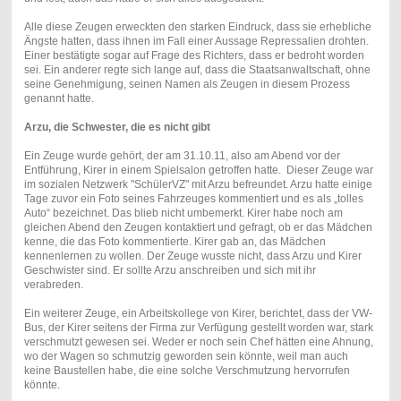
Alle diese Zeugen erweckten den starken Eindruck, dass sie erhebliche
Ängste hatten, dass ihnen im Fall einer Aussage Repressalien drohten.
Einer bestätigte sogar auf Frage des Richters, dass er bedroht worden
sei. Ein anderer regte sich lange auf, dass die Staatsanwaltschaft, ohne
seine Genehmigung, seinen Namen als Zeugen in diesem Prozess
genannt hatte.
Arzu, die Schwester, die es nicht gibt
Ein Zeuge wurde gehört, der am 31.10.11, also am Abend vor der
Entführung, Kirer in einem Spielsalon getroffen hatte. Dieser Zeuge war
im sozialen Netzwerk "SchülerVZ" mit Arzu befreundet. Arzu hatte einige
Tage zuvor ein Foto seines Fahrzeuges kommentiert und es als „tolles
Auto“ bezeichnet. Das blieb nicht umbemerkt. Kirer habe noch am
gleichen Abend den Zeugen kontaktiert und gefragt, ob er das Mädchen
kenne, die das Foto kommentierte. Kirer gab an, das Mädchen
kennenlernen zu wollen. Der Zeuge wusste nicht, dass Arzu und Kirer
Geschwister sind. Er sollte Arzu anschreiben und sich mit ihr
verabreden.
Ein weiterer Zeuge, ein Arbeitskollege von Kirer, berichtet, dass der VW-
Bus, der Kirer seitens der Firma zur Verfügung gestellt worden war, stark
verschmutzt gewesen sei. Weder er noch sein Chef hätten eine Ahnung,
wo der Wagen so schmutzig geworden sein könnte, weil man auch
keine Baustellen habe, die eine solche Verschmutzung hervorrufen
könnte.