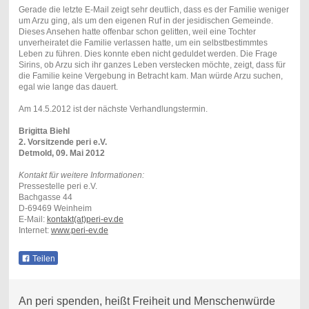
Gerade die letzte E-Mail zeigt sehr deutlich, dass es der Familie weniger
um Arzu ging, als um den eigenen Ruf in der jesidischen Gemeinde.
Dieses Ansehen hatte offenbar schon gelitten, weil eine Tochter
unverheiratet die Familie verlassen hatte, um ein selbstbestimmtes
Leben zu führen. Dies konnte eben nicht geduldet werden. Die Frage
Sirins, ob Arzu sich ihr ganzes Leben verstecken möchte, zeigt, dass für
die Familie keine Vergebung in Betracht kam. Man würde Arzu suchen,
egal wie lange das dauert.
Am 14.5.2012 ist der nächste Verhandlungstermin.
Brigitta Biehl
2. Vorsitzende peri e.V.
Detmold, 09. Mai 2012
Kontakt für weitere Informationen:
Pressestelle peri e.V.
Bachgasse 44
D-69469 Weinheim
E-Mail:
kontakt(at)peri-ev.de
Internet:
www.peri-ev.de
Teilen
An peri spenden, heißt Freiheit und Menschenwürde