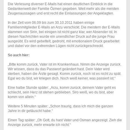
Die Verlesung diverser E-Mails hat einen deutlichen Einblick in die
Gedankenwelt der Familie Özmen gegeben. Weit mehr als die meisten
Zeugenaussagen und erst recht die Einlassungen der Angeklagten.
In der Zeit vom 06.09 bis zum 30.10.2011 haben einige
Familienmitglieder E-Mails an Arzu verschickt. Die meistern der E-Mails
stammen von Sirin, bei einigen ist nicht ganz klar, wer Absender ist. In
diesen Nachrichten wurde ein unendlicher Druck auf die junge Frau
ausgeübt. Es wird gebettelt, gedroht, mit emotionalem Druck gearbeitet
und dabei vor den extremsten Lügen nicht zurückgeschreckt.
So auch hier:
„Bitte komm zurück, Vater ist im Krankenhaus. Nimm die Anzeige zurück.
Wir wissen, dass du das Passwort geändert hast. Dein Vater wird
sterben, haben die Ärzte gesagt. Komm zurück, noch ist es nicht zu spät.
Egal wo du bist, wir kriegen dich. Noch weiß keiner, was passiert ist.“
Eine halbe Stunde später: „Arzu, komm zurück, deinem Vater geht es
schlecht, sein Herz ist stehen geblieben. Siro weiß, wo du bist, aber
komm von allein.“
Weitere 5 Minuten später: „Schon traurig, dass ich mich die ganzen
Jahre in dir getäuscht habe.“
Einen Tag später: „Oh Gott, du hast Vater und Osman angezeigt. Zieh die
Anzeige zurück, mehr erwarte ich nicht.“