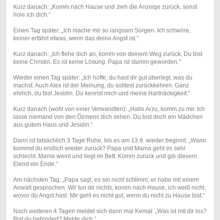
Kurz danach: „Komm nach Hause und zieh die Anzeige zurück, sonst
hole ich dich.“
Einen Tag später: „Ich mache mir so langsam Sorgen. Ich schwöre,
keiner erfährt etwas, wenn das deine Angst ist.“
Kurz danach: „Ich flehe dich an, komm von deinem Weg zurück. Du bist
keine Christin. Es ist keine Lösung. Papa ist stumm geworden."
Wieder einen Tag später: „Ich hoffe, du hast dir gut überlegt, was du
machst. Auch Alex ist der Meinung, du solltest zurückkehren. Ganz
ehrlich, du bist Jesidin. Du kennst mich und meine Hartnäckigkeit."
Kurz danach (wohl von einer Verwandten): „Hallo Arzu, komm zu mir. Ich
lasse niemand von den Özmens dich sehen. Du bist doch ein Mädchen
aus gutem Haus und Jesidin.“
Dann ist tatsächlich 3 Tage Ruhe, bis es am 13.9. wieder beginnt: „Wann
kommst du endlich wieder zurück? Papa und Mama geht es sehr
schlecht. Mama weint und liegt im Bett. Komm zurück und gib diesem
Elend ein Ende.“
Am nächsten Tag: „Papa sagt, es sei nicht schlimm, er habe mit einem
Anwalt gesprochen. Wir tun dir nichts, komm nach Hause, ich weiß nicht,
wovor du Angst hast. Mir geht es nicht gut, wenn du nicht zu Hause bist.“
Nach weiteren 4 Tagen meldet sich dann mal Kemal: „Was ist mit dir los?
Bist du behindert? Melde dich.“