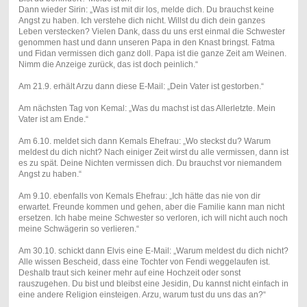
Dann wieder Sirin: „Was ist mit dir los, melde dich. Du brauchst keine
Angst zu haben. Ich verstehe dich nicht. Willst du dich dein ganzes
Leben verstecken? Vielen Dank, dass du uns erst einmal die Schwester
genommen hast und dann unseren Papa in den Knast bringst. Fatma
und Fidan vermissen dich ganz doll. Papa ist die ganze Zeit am Weinen.
Nimm die Anzeige zurück, das ist doch peinlich.“
Am 21.9. erhält Arzu dann diese E-Mail: „Dein Vater ist gestorben.“
Am nächsten Tag von Kemal: „Was du machst ist das Allerletzte. Mein
Vater ist am Ende.“
Am 6.10. meldet sich dann Kemals Ehefrau: „Wo steckst du? Warum
meldest du dich nicht? Nach einiger Zeit wirst du alle vermissen, dann ist
es zu spät. Deine Nichten vermissen dich. Du brauchst vor niemandem
Angst zu haben.“
Am 9.10. ebenfalls von Kemals Ehefrau: „Ich hätte das nie von dir
erwartet. Freunde kommen und gehen, aber die Familie kann man nicht
ersetzen. Ich habe meine Schwester so verloren, ich will nicht auch noch
meine Schwägerin so verlieren.“
Am 30.10. schickt dann Elvis eine E-Mail: „Warum meldest du dich nicht?
Alle wissen Bescheid, dass eine Tochter von Fendi weggelaufen ist.
Deshalb traut sich keiner mehr auf eine Hochzeit oder sonst
rauszugehen. Du bist und bleibst eine Jesidin, Du kannst nicht einfach in
eine andere Religion einsteigen. Arzu, warum tust du uns das an?“