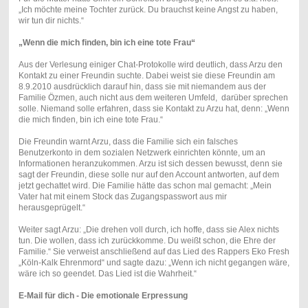
„Ich möchte meine Tochter zurück. Du brauchst keine Angst zu haben,
wir tun dir nichts.“
„Wenn die mich finden, bin ich eine tote Frau“
Aus der Verlesung einiger Chat-Protokolle wird deutlich, dass Arzu den
Kontakt zu einer Freundin suchte. Dabei weist sie diese Freundin am
8.9.2010 ausdrücklich darauf hin, dass sie mit niemandem aus der
Familie Özmen, auch nicht aus dem weiteren Umfeld, darüber sprechen
solle. Niemand solle erfahren, dass sie Kontakt zu Arzu hat, denn: „Wenn
die mich finden, bin ich eine tote Frau.“
Die Freundin warnt Arzu, dass die Familie sich ein falsches
Benutzerkonto in dem sozialen Netzwerk einrichten könnte, um an
Informationen heranzukommen. Arzu ist sich dessen bewusst, denn sie
sagt der Freundin, diese solle nur auf den Account antworten, auf dem
jetzt gechattet wird. Die Familie hätte das schon mal gemacht: „Mein
Vater hat mit einem Stock das Zugangspasswort aus mir
herausgeprügelt.“
Weiter sagt Arzu: „Die drehen voll durch, ich hoffe, dass sie Alex nichts
tun. Die wollen, dass ich zurückkomme. Du weißt schon, die Ehre der
Familie.“ Sie verweist anschließend auf das Lied des Rappers Eko Fresh
„Köln-Kalk Ehrenmord“ und sagte dazu: „Wenn ich nicht gegangen wäre,
wäre ich so geendet. Das Lied ist die Wahrheit.“
E-Mail für dich - Die emotionale Erpressung