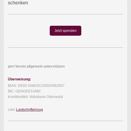
schenken
Jetzt spenden
peri Verein allgemein unterstützen
Überweisung:
IBAN: DE93 508635130003982807
BIC: GENODE51MIC
Kreditinstitut: Volksbank Odenwald
oder
Lastschrifteinzug