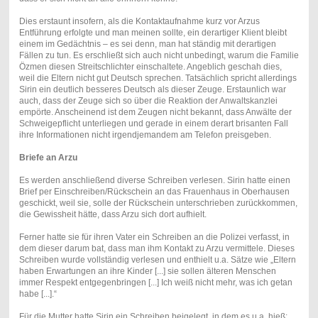
Dies erstaunt insofern, als die Kontaktaufnahme kurz vor Arzus
Entführung erfolgte und man meinen sollte, ein derartiger Klient bleibt
einem im Gedächtnis – es sei denn, man hat ständig mit derartigen
Fällen zu tun. Es erschließt sich auch nicht unbedingt, warum die Familie
Özmen diesen Streitschlichter einschaltete. Angeblich geschah dies,
weil die Eltern nicht gut Deutsch sprechen. Tatsächlich spricht allerdings
Sirin ein deutlich besseres Deutsch als dieser Zeuge. Erstaunlich war
auch, dass der Zeuge sich so über die Reaktion der Anwaltskanzlei
empörte. Anscheinend ist dem Zeugen nicht bekannt, dass Anwälte der
Schweigepflicht unterliegen und gerade in einem derart brisanten Fall
ihre Informationen nicht irgendjemandem am Telefon preisgeben.
Briefe an Arzu
Es werden anschließend diverse Schreiben verlesen. Sirin hatte einen
Brief per Einschreiben/Rückschein an das Frauenhaus in Oberhausen
geschickt, weil sie, solle der Rückschein unterschrieben zurückkommen,
die Gewissheit hätte, dass Arzu sich dort aufhielt.
Ferner hatte sie für ihren Vater ein Schreiben an die Polizei verfasst, in
dem dieser darum bat, dass man ihm Kontakt zu Arzu vermittele. Dieses
Schreiben wurde vollständig verlesen und enthielt u.a. Sätze wie „Eltern
haben Erwartungen an ihre Kinder [...] sie sollen älteren Menschen
immer Respekt entgegenbringen [...] Ich weiß nicht mehr, was ich getan
habe [...].“
Für die Mutter hatte Sirin ein Schreiben beigelegt, in dem es u.a. hieß: