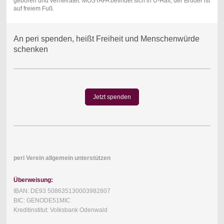
geboren und verheiratet. MOSTAFA befindet sich in U-Haft, der Bruder ist
auf freiem Fuß.
An peri spenden, heißt Freiheit und Menschenwürde
schenken
Jetzt spenden
peri Verein allgemein unterstützen
Überweisung:
IBAN: DE93 508635130003982807
BIC: GENODE51MIC
Kreditinstitut: Volksbank Odenwald