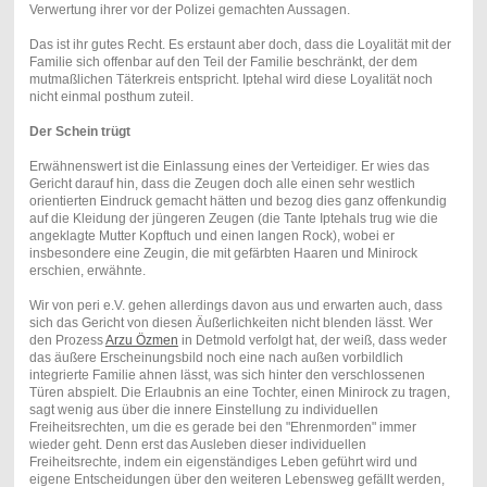
Verwertung ihrer vor der Polizei gemachten Aussagen.
Das ist ihr gutes Recht. Es erstaunt aber doch, dass die Loyalität mit der
Familie sich offenbar auf den Teil der Familie beschränkt, der dem
mutmaßlichen Täterkreis entspricht. Iptehal wird diese Loyalität noch
nicht einmal posthum zuteil.
Der Schein trügt
Erwähnenswert ist die Einlassung eines der Verteidiger. Er wies das
Gericht darauf hin, dass die Zeugen doch alle einen sehr westlich
orientierten Eindruck gemacht hätten und bezog dies ganz offenkundig
auf die Kleidung der jüngeren Zeugen (die Tante Iptehals trug wie die
angeklagte Mutter Kopftuch und einen langen Rock), wobei er
insbesondere eine Zeugin, die mit gefärbten Haaren und Minirock
erschien, erwähnte.
Wir von peri e.V. gehen allerdings davon aus und erwarten auch, dass
sich das Gericht von diesen Äußerlichkeiten nicht blenden lässt. Wer
den Prozess
Arzu Özmen
in Detmold verfolgt hat, der weiß, dass weder
das äußere Erscheinungsbild noch eine nach außen vorbildlich
integrierte Familie ahnen lässt, was sich hinter den verschlossenen
Türen abspielt. Die Erlaubnis an eine Tochter, einen Minirock zu tragen,
sagt wenig aus über die innere Einstellung zu individuellen
Freiheitsrechten, um die es gerade bei den "Ehrenmorden" immer
wieder geht. Denn erst das Ausleben dieser individuellen
Freiheitsrechte, indem ein eigenständiges Leben geführt wird und
eigene Entscheidungen über den weiteren Lebensweg gefällt werden,