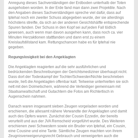
Anregung dieses Sachverständigen der Erdboden unterhalb der Toten
ausgehoben worden. In der Erde fand man dann zwei Projektile. Nach
den Angaben dieses Sachverständigen spreche viel dafür, dass auf
Iptehal noch ein zweiter Schuss abgegeben wurde, der sie allerdings
höchstens streifte, da sich an der anderen Gesichtshälfte entsprechende
Spuren fanden. Der Schuss in den Kopf sei auf jeden Fall tödlich
gewesen, auch wenn man davon ausgehen kann, dass noch ca. vier
Minuten Herzaktionen stattfanden und dann erst zu einem
Kreislaufstillstand kam. Rettungschancen habe es für Iptehal nie
gegeben.
Regungslosigkeit bei den Angeklagten
Die Angeklagten reagierten auf die sehr ausführlichen und
bedrückenden Beschreibungen der Gerichtsmediziner überhaupt nicht.
Dass dort der Todeskampf der Tochter/Schwester/Nichte beschrieben
wurde, ließ die Angeklagten offenbar kalt. Teilweise unterhielten sie sich
nett mit den Dolmetschern, während die Verteidiger gemeinsam mit
Staatsanwaltschaft und Gutachtern die Fotos am Richtertisch in
Augenschein nahmen.
Danach waren insgesamt sieben Zeugen vorgeladen worden und
erschienen, die allesamt nähere Verwandte der Angeklagten und damit
auch des Opfers waren. Zunächst der Cousin Ezzedin, der bereits
verurteilt und aus der JVA Remscheid vorgeführt wurde. Des Weiteren
erschienen zwei Schwestern sowie ein Bruder von Iptehal, ein Cousin,
eine Cousine und eine Tante. Sämtliche Zeugen machten von ihrem
Zeugnisverweigerungsrecht Gebrauch und verweigerten auch die