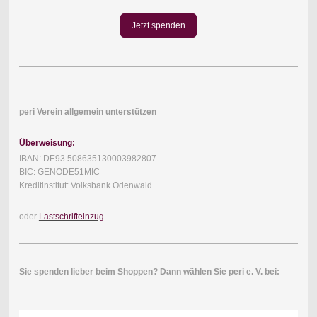
Jetzt spenden
peri Verein allgemein unterstützen
Überweisung:
IBAN: DE93 508635130003982807
BIC: GENODE51MIC
Kreditinstitut: Volksbank Odenwald
oder
Lastschrifteinzug
Sie spenden lieber beim Shoppen? Dann wählen Sie peri e. V. bei: