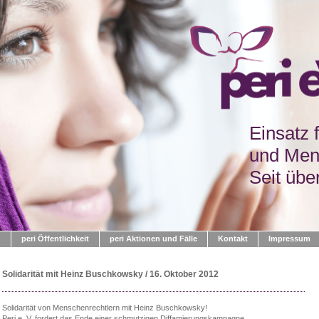
Einsatz 
und Men
Seit übe
n
peri Öffentlichkeit
peri Aktionen und Fälle
Kontakt
Impressum
Solidarität mit Heinz Buschkowsky / 16. Oktober 2012
Solidarität von Menschenrechtlern mit Heinz Buschkowsky!
Peri e. V. fordert das Ende einer schmutzigen Diffamierungskampagne