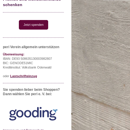
schenken
Jetzt spenden
peri Verein allgemein unterstützen
Überweisung:
IBAN: DE93 508635130003982807
BIC: GENODE51MIC
Kreditinstitut: Volksbank Odenwald
oder
Lastschrifteinzug
Sie spenden lieber beim Shoppen?
Dann wählen Sie peri e. V. bei: