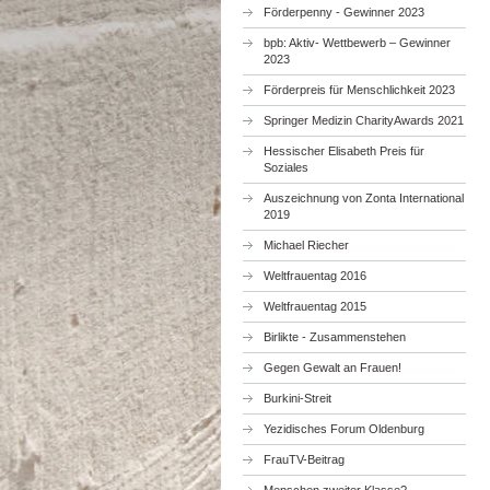
Förderpenny - Gewinner 2023
bpb: Aktiv- Wettbewerb – Gewinner
2023
Förderpreis für Menschlichkeit 2023
Springer Medizin CharityAwards 2021
Hessischer Elisabeth Preis für
Soziales
Auszeichnung von Zonta International
2019
Michael Riecher
Weltfrauentag 2016
Weltfrauentag 2015
Birlikte - Zusammenstehen
Gegen Gewalt an Frauen!
Burkini-Streit
Yezidisches Forum Oldenburg
FrauTV-Beitrag