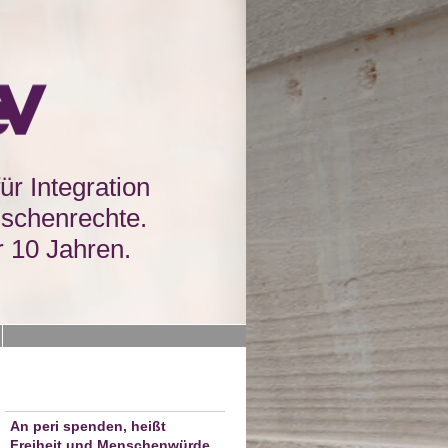
für Integration
schenrechte.
r 10 Jahren.
An peri spenden, heißt
Freiheit und Menschenwürde