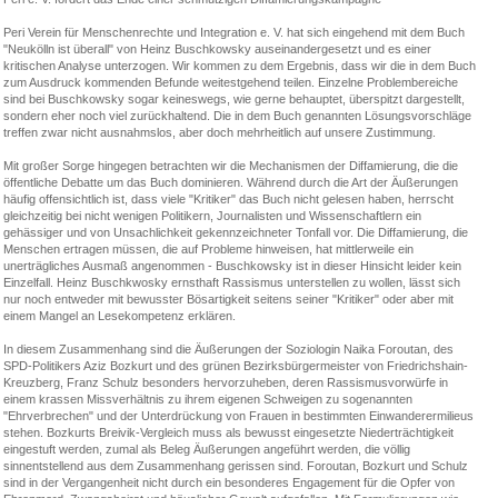
Peri Verein für Menschenrechte und Integration e. V. hat sich eingehend mit dem Buch
"Neukölln ist überall" von Heinz Buschkowsky auseinandergesetzt und es einer
kritischen Analyse unterzogen. Wir kommen zu dem Ergebnis, dass wir die in dem Buch
zum Ausdruck kommenden Befunde weitestgehend teilen. Einzelne Problembereiche
sind bei Buschkowsky sogar keineswegs, wie gerne behauptet, überspitzt dargestellt,
sondern eher noch viel zurückhaltend. Die in dem Buch genannten Lösungsvorschläge
treffen zwar nicht ausnahmslos, aber doch mehrheitlich auf unsere Zustimmung.
Mit großer Sorge hingegen betrachten wir die Mechanismen der Diffamierung, die die
öffentliche Debatte um das Buch dominieren. Während durch die Art der Äußerungen
häufig offensichtlich ist, dass viele "Kritiker" das Buch nicht gelesen haben, herrscht
gleichzeitig bei nicht wenigen Politikern, Journalisten und Wissenschaftlern ein
gehässiger und von Unsachlichkeit gekennzeichneter Tonfall vor. Die Diffamierung, die
Menschen ertragen müssen, die auf Probleme hinweisen, hat mittlerweile ein
unerträgliches Ausmaß angenommen - Buschkowsky ist in dieser Hinsicht leider kein
Einzelfall. Heinz Buschkwosky ernsthaft Rassismus unterstellen zu wollen, lässt sich
nur noch entweder mit bewusster Bösartigkeit seitens seiner "Kritiker" oder aber mit
einem Mangel an Lesekompetenz erklären.
In diesem Zusammenhang sind die Äußerungen der Soziologin Naika Foroutan, des
SPD-Politikers Aziz Bozkurt und des grünen Bezirksbürgermeister von Friedrichshain-
Kreuzberg, Franz Schulz besonders hervorzuheben, deren Rassismusvorwürfe in
einem krassen Missverhältnis zu ihrem eigenen Schweigen zu sogenannten
"Ehrverbrechen" und der Unterdrückung von Frauen in bestimmten Einwanderermilieus
stehen. Bozkurts Breivik-Vergleich muss als bewusst eingesetzte Niederträchtigkeit
eingestuft werden, zumal als Beleg Äußerungen angeführt werden, die völlig
sinnentstellend aus dem Zusammenhang gerissen sind. Foroutan, Bozkurt und Schulz
sind in der Vergangenheit nicht durch ein besonderes Engagement für die Opfer von