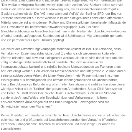
Ehrenmord, Zwangsheirat und häuslicher Gewalt aufgefallen. Mit Formulierungen wie
"Der weiße privilegierte Buschkowsky" rückt sich zudem Aziz Bozkurt selbst sehr viel
mehr in die Nähe rassistischen Gedankengutes, als es einem "Antirassisten" gut zu
Gesicht stehen würde. Die "AG Integration und Vielfalt" der Berliner SPD, der Bozkurt
vorsteht, thematisiert auf ihrer Website in keiner einzigen ihrer zahlreichen öffentlichen
Mitteilungen die auf antimodernen Rollen- und Ehrvorstellungen beruhenden Missstände
und Gewalttaten bei bestimmten Einwanderergruppen. Das Ziel einer
Gleichberechtigung der Geschlechter hat man in den Reihen der Buschkowsky-Gegner
offenbar bereits aufgegeben. Stattdessen wird Schönwetter-Migrationspolitik gemacht
und ein permanenter Opfer-Diskurs gepflegt.
Die hinter der Diffamierungskampagne stehende Absicht ist klar: Die Tatsache, dass
Verhalten von Erziehung abhängig ist und Erziehung sich wiederum an kulturellen
Werten orientiert, soll bewusst kleingeredet werden, als ob es sich dabei nicht um eine
völlig unstrittige Selbstverständlichkeit handelte. Natürlich müssen in der
Integrationsdebatte kulturell und religiös bedingte Überzeugungen als Faktoren stets
berücksichtigt werden. Peri Verein für Menschenrechte und Integration e. V. kann durch
seine praxisbezogene Arbeit, die junge Menschen (meist Frauen mit muslimischem
Hintergrund) aus demütigenden und oftmals lebensgefährlichen Situationen befreit,
Heinz Buschkowskys Befunde in großen Teilen bestätigen und sieht sich in eben dieser
wichtigen Arbeit durch "Kritiker" der genannten Art behindert. Serap Cileli, Vorsitzende
von Peri e. V., stellt daher klar: "Nicht Heinz Buschkowskys Buch ist ein Skandal,
sondern die Art und Weise, wie Beschwichtiger und Verharmloser mit ihren
ehrverletzenden Äußerungen auf das Buch reagieren. Leidtragende sind die
Schwächsten unter den Migranten."
Peri e. V. erklärt sich solidarisch mit Herrn Heinz Buschkowsky und verurteilt scharf die
polemischen und größtenteils auf Unwahrheiten beruhenden Versuche öffentlicher
Personen, unangenehme Debatten zu unterbinden und missliebige Personen zu
stigmatisieren.