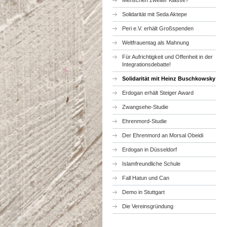
Menschen zweiter Klasse?
Solidarität mit Seda Aktepe
Peri e.V. erhält Großspenden
Weltfrauentag als Mahnung
Für Aufrichtigkeit und Offenheit in der
Integrationsdebatte!
Solidarität mit Heinz Buschkowsky
Erdogan erhält Steiger Award
Zwangsehe-Studie
Ehrenmord-Studie
Der Ehrenmord an Morsal Obeidi
Erdogan in Düsseldorf
Islamfreundliche Schule
Fall Hatun und Can
Demo in Stuttgart
Die Vereinsgründung