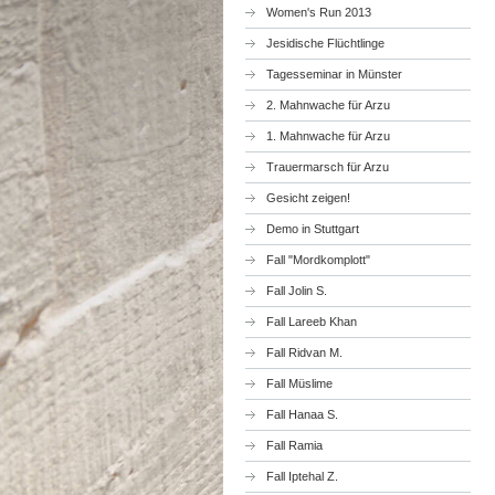
Women's Run 2013
Jesidische Flüchtlinge
Tagesseminar in Münster
2. Mahnwache für Arzu
1. Mahnwache für Arzu
Trauermarsch für Arzu
Gesicht zeigen!
Demo in Stuttgart
Fall "Mordkomplott"
Fall Jolin S.
Fall Lareeb Khan
Fall Ridvan M.
Fall Müslime
Fall Hanaa S.
Fall Ramia
Fall Iptehal Z.