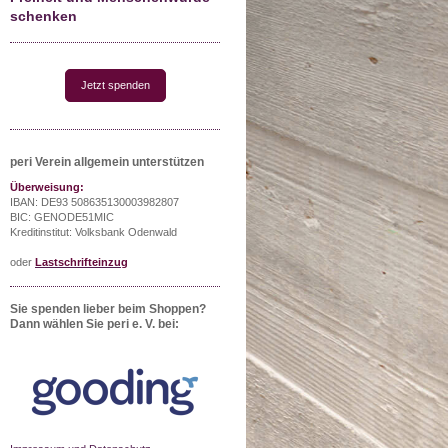
schenken
Jetzt spenden
peri Verein allgemein unterstützen
Überweisung:
IBAN: DE93 508635130003982807
BIC: GENODE51MIC
Kreditinstitut: Volksbank Odenwald
oder
Lastschrifteinzug
Sie spenden lieber beim Shoppen?
Dann wählen Sie peri e. V. bei: