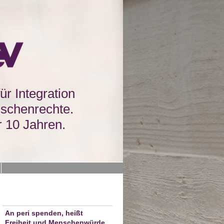
für Integration
schenrechte.
r 10 Jahren.
An peri spenden, heißt
Freiheit und Menschenwürde